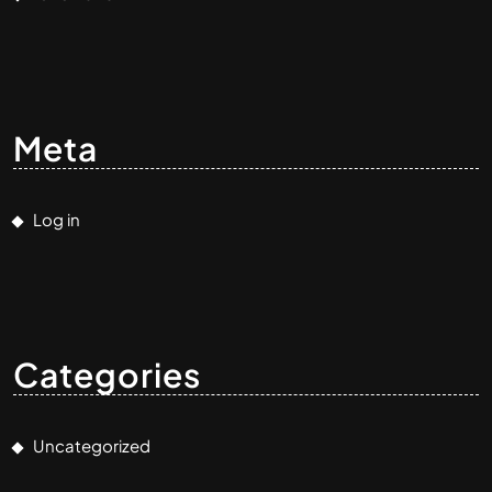
Meta
Log in
Categories
Uncategorized