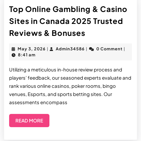
网
Top Online Gambling & Casino
入
Sites in Canada 2025 Trusted
口：
Top
Reviews & Bonuses
高
Online
效
May
Admin34586
May 3, 2026
Admin34586
0 Comment
|
|
|
Gambling
3,
8:41 am
截
2026
&
图
Utilizing a meticulous in-house review process and
Casino
players’ feedback, our seasoned experts evaluate and
神
Sites
rank various online casinos, poker rooms, bingo
器
venues, Esports, and sports betting sites. Our
in
解
assessments encompass
Canada
析
2025
READ
READ MORE
MORE
Trusted