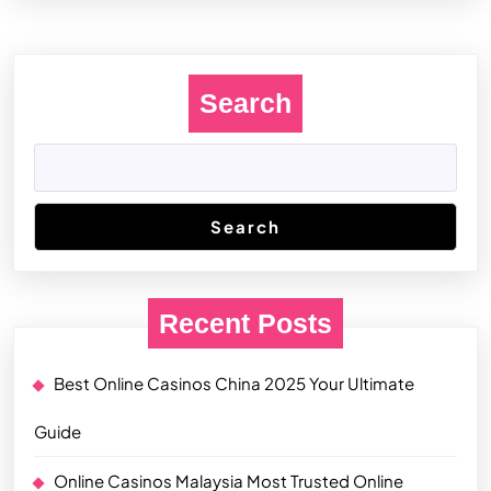
Search
Search
Recent Posts
Best Online Casinos China 2025 Your Ultimate
Guide
Online Casinos Malaysia Most Trusted Online