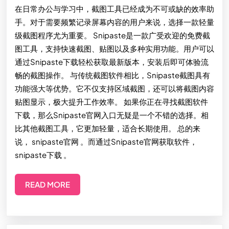
入
在日常办公与学习中，截图工具已经成为不可或缺的效率助
口
手。对于需要频繁记录屏幕内容的用户来说，选择一款轻量
|
级截图程序尤为重要。 Snipaste是一款广受欢迎的免费截
图工具，支持快速截图、贴图以及多种实用功能。用户可以
免
通过Snipaste下载轻松获取最新版本，安装后即可体验流
费
畅的截图操作。 与传统截图软件相比，Snipaste截图具有
截
功能强大等优势。它不仅支持区域截图，还可以将截图内容
贴图显示，极大提升工作效率。 如果你正在寻找截图软件
图
下载，那么Snipaste官网入口无疑是一个不错的选择。相
工
比其他截图工具，它更加轻量，适合长期使用。 总的来
具
说， snipaste官网 。而通过Snipaste官网获取软件，
snipaste下载 。
推
荐
READ
READ MORE
Snipaste
MORE
官