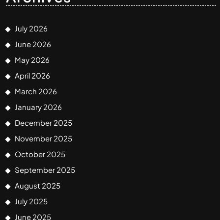
July 2026
June 2026
May 2026
April 2026
March 2026
January 2026
December 2025
November 2025
October 2025
September 2025
August 2025
July 2025
June 2025