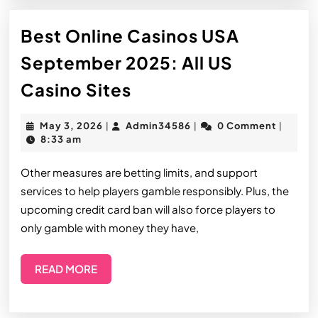
Reviews
&
Best Online Casinos USA
Bonuses
September 2025: All US
Best
Casino Sites
Online
May
Admin34586
May 3, 2026
Admin34586
0 Comment
|
|
|
Casinos
3,
8:33 am
2026
USA
Other measures are betting limits, and support
September
services to help players gamble responsibly. Plus, the
2025:
upcoming credit card ban will also force players to
only gamble with money they have,
All
US
READ
READ MORE
Casino
MORE
Sites