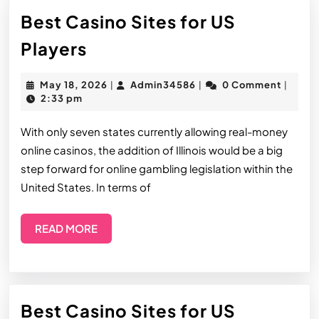
Best Casino Sites for US
Best
Players
Casino
May
Admin34586
May 18, 2026
Admin34586
0 Comment
|
|
|
Sites
18,
2:33 pm
2026
for
With only seven states currently allowing real-money
US
online casinos, the addition of Illinois would be a big
Players
step forward for online gambling legislation within the
United States. In terms of
READ
READ MORE
MORE
Best Casino Sites for US