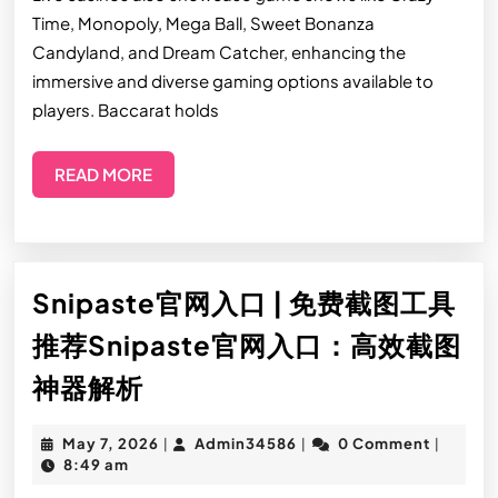
Casinos
Time, Monopoly, Mega Ball, Sweet Bonanza
in
Candyland, and Dream Catcher, enhancing the
immersive and diverse gaming options available to
September
players. Baccarat holds
2025
READ
READ MORE
MORE
Snipaste官网入口 | 免费截图工具
推荐Snipaste官网入口：高效截图
Snipaste
神器解析
官
May
Admin34586
May 7, 2026
Admin34586
0 Comment
|
|
|
网
7,
8:49 am
2026