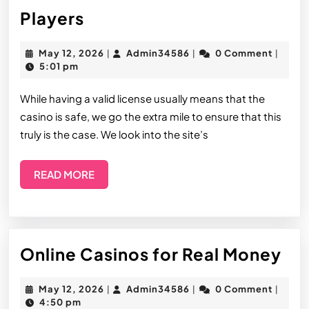
Best
Players
Casino
May
Admin34586
May 12, 2026
Admin34586
0 Comment
|
|
|
Sites
12,
5:01 pm
2026
for
While having a valid license usually means that the
US
casino is safe, we go the extra mile to ensure that this
Players
truly is the case. We look into the site’s
READ
READ MORE
MORE
Onl
Online Casinos for Real Money
Ca
May
Admin34586
May 12, 2026
Admin34586
0 Comment
|
|
|
for
12,
4:50 pm