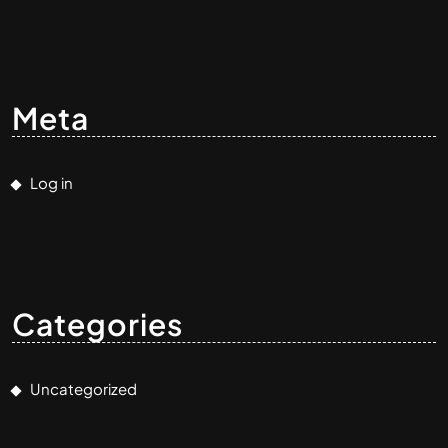
Meta
Log in
Categories
Uncategorized