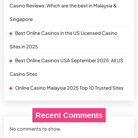
Casino Reviews: Which are the best in Malaysia &
Singapore
Best Online Casinos in the US Licensed Casino
Sites in 2025
Best Online Casinos USA September 2025: All US
Casino Sites
Online Casino Malaysia 2025 Top 10 Trusted Sites
Recent Comments
No comments to show.