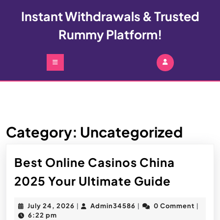
Skip
Instant Withdrawals & Trusted
to
content
Rummy Platform!
Skip
to
content
Open
Button
Category:
Uncategorized
Best Online Casinos China
Best
2025 Your Ultimate Guide
Online
July
Admin34586
July 24, 2026
Admin34586
0 Comment
|
|
|
Casinos
24,
6:22 pm