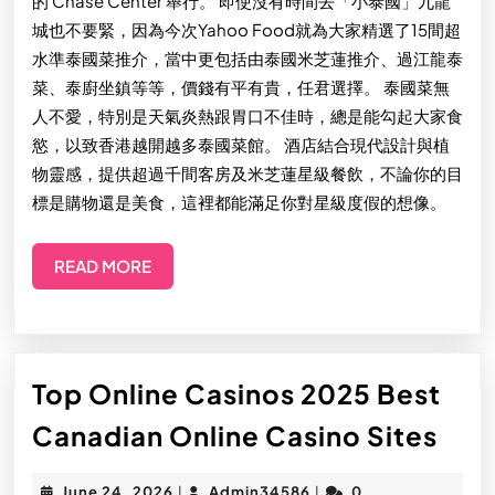
的 Chase Center 舉行。 即使沒有時間去「小泰國」九龍
城也不要緊，因為今次Yahoo Food就為大家精選了15間超
水準泰國菜推介，當中更包括由泰國米芝蓮推介、過江龍泰
菜、泰廚坐鎮等等，價錢有平有貴，任君選擇。 泰國菜無
人不愛，特別是天氣炎熱跟胃口不佳時，總是能勾起大家食
慾，以致香港越開越多泰國菜館。 酒店結合現代設計與植
物靈感，提供超過千間客房及米芝蓮星級餐飲，不論你的目
標是購物還是美食，這裡都能滿足你對星級度假的想像。
READ
READ MORE
MORE
Top Online Casinos 2025 Best
Top
Canadian Online Casino Sites
Onl
June
Admin34586
June 24, 2026
Admin34586
0
|
|