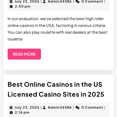
July
Admin34586
July 23, 2026
Admin34586
0 Comment
|
|
|
Malaysia
23,
2:50 pm
2026
Most
In our evaluation, we’ve selected the best high roller
Trusted
online casinos in the USA, factoring in various criteria.
Online
You can also play roulette with real dealers at the best
roulette
Casino
Reviews:
READ
READ MORE
Which
MORE
are
the
Best Online Casinos in the US
best
Bes
Licensed Casino Sites in 2025
in
Onl
Malaysia
July
Admin34586
July 23, 2026
Admin34586
0 Comment
|
|
|
Cas
23,
2:16 pm
&