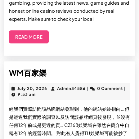
Top
gambling, providing the latest news, game guides and
10
honest online casino reviews conducted by real
experts. Make sure to check your local
Trusted
Sites
READ
READ MORE
MORE
WM
WM百家樂
百
July
Admin34586
July 20, 2026
Admin34586
0 Comment
|
|
|
家
20,
9:53 am
2026
樂
經我們實際訪問該品牌網站發現到，他的網站始終指向… 但
是經過我們實際的調查以及訪問該品牌網頁後發現，並沒有
任何12年前或是更近的資… CZ168娛樂城在雖然在簡介中自
稱有12年的經營時間。 對此有人覺得TU娛樂城可能被抄了