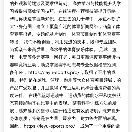
的外观和前端涉及要求很苛刻。 高效学习与技能提升为学
习者提供高效学习技巧、在线课程推荐和技能提升策略，
帮助你快速掌握新知识。在过去的几十年中，乐鱼不断扩
大业务范围，建立了覆盖广泛的体育新闻网络，涵盖了体
育赛事报道、专题纪录片制作、体育节目制作和体育赛事
转播。 我们不断创新，利用先进的技术手段和专业团队，
为观众带来高质量、高水平的体育娱乐体验。 足球、篮
球、电竞等多元赛事一网打尽，每日更新深度赛事解读与
趣味竞猜互动，助您掌握赛事动态与专业数据模型预测。
多年来， https://leyu-sports.pro/ ，取得了不小的成
绩。 特别是在足球、篮球、跑步等大众体育项目领域，的
产品广受欢迎，并且赢得了专业运动员和普通消费者的高
度评价。 在现代篮球运动中，运动员的体能水平和竞技状
态直接影响其在比赛中的表现。 随着科学训练方法的发
展，越来越多的篮球明星开始通过有效的增肌训练来提升
身体素质，特别是在力量、爆发力、耐力等方面的表现。
因此， https://leyu-sports.pro/ ，成为了一个重要的话