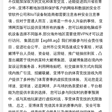
不仅能加深双方的文化和体育交流，还能促进四川省在青
体
少年…亚博不断地加强和保护客户的网络和数据的安全尽
育
管软件公司和IoT设备制造商都需要注意各种安全注意事
项，但对于普通人而言，这将是一件令人兴奋的事情。 亚
登
博网页版可以提供亚博所有的服务，您可以根据电脑或手
录
机设备选择不同版本,部分海外地区需要使用VPN才可以进
入
行访问。 集团总部【ag88.ag】我们积极参与社会责任项
目，促进社会公平。 达州市公安局迅速成立专案组，对该
口
赌博平台人员链、资金链、运营链、推广链抽丝剥茧，凸
显出藏匿于境外的某特大赌博集团。 该赌博集团在境内外
架设运营服务器，利用网络贴吧、社交媒体等方式向我国
境内推广引流、招赌吸赌。亚博平台的体育竞技游戏为用
户提供了多种热门体育赛事的虚拟竞技体验。 无论您是足
球迷、篮球迷，还是网球、乒乓球的热衷爱好者，平台都
能为您提供丰富的选择。 您可以参与到实时的赛事预测
中，或与其他玩家进行虚拟对战，享受体育竞技的无限激
情。 总之， 亚博体育 凭借其丰富的赛事内容、安全可靠
的娱乐平台、优质的客户服务以及便捷的移动端体验，成