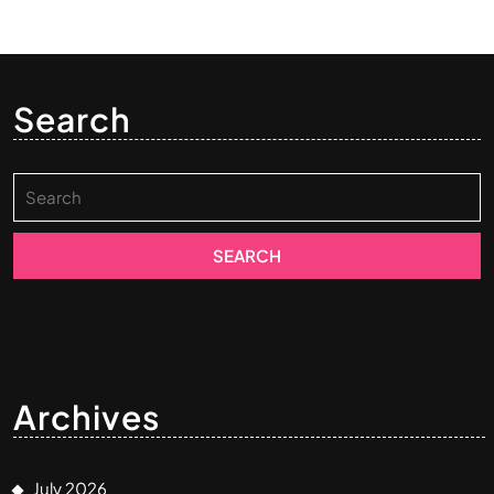
Search
Search
for:
Archives
July 2026