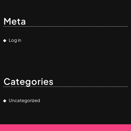
Meta
Log in
Categories
Uncategorized