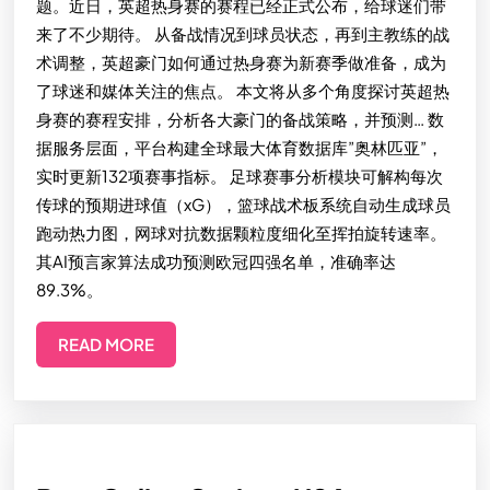
题。近日，英超热身赛的赛程已经正式公布，给球迷们带
来了不少期待。 从备战情况到球员状态，再到主教练的战
术调整，英超豪门如何通过热身赛为新赛季做准备，成为
了球迷和媒体关注的焦点。 本文将从多个角度探讨英超热
身赛的赛程安排，分析各大豪门的备战策略，并预测… 数
据服务层面，平台构建全球最大体育数据库”奥林匹亚”，
实时更新132项赛事指标。 足球赛事分析模块可解构每次
传球的预期进球值（xG），篮球战术板系统自动生成球员
跑动热力图，网球对抗数据颗粒度细化至挥拍旋转速率。
其AI预言家算法成功预测欧冠四强名单，准确率达
89.3%。
READ
READ MORE
MORE