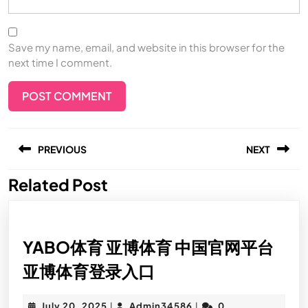
Save my name, email, and website in this browser for the
next time I comment.
Post
PREVIOUS
NEXT
navigation
Related Post
Previous
Next
post:
post:
YABO体育 亚博体育 中国官网平台
YABO
亚博体育登录入口
体
July
Admin34586
July 20, 2025
Admin34586
0
|
|