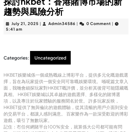
探討hkbet：香港賭博市場的新
趨勢與風險分析
July
Admin34586
July 21, 2025
Admin34586
0 Comment
|
|
|
21,
5:41 am
2025
Categories:
Uncategorized
HKBET娛樂城係一個成熟嘅線上博彩平台，提供多元化嘅遊戲選
擇，旨在為玩家提供一個安全同可靠嘅娛樂環境。 喺呢篇文章入
面，我哋會細探玩家對HKBET嘅評價，並分析其後背可能隱藏嘅
真相。 HKBET娛樂城以其卓越的遊戲選擇、多樣化的賭博選
項，以及專注於玩家體驗的服務聞名於世。 許多玩家反映，
HKBET提供了無與倫比的遊戲體驗，從其流暢的用戶介面到安全
的交易平台，都讓人感到滿意。 百家樂作為一款深受歡迎的博彩
遊戲，吸引了無數玩家。
記住：冇任何網賭平台100%安全，就算係大公司都可能有問