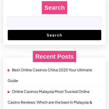
Search
Search
Recent Posts
Best Online Casinos China 2025 Your Ultimate
Guide
Online Casinos Malaysia Most Trusted Online
Casino Reviews: Which are the best in Malaysia &