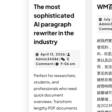
The most
WM
sophisticated
July
AI paragraph
Admin
Comme
rewriter in the
The
industry
經我們
發現到
most
向… 但
April
April 13, 2026
|
sophisticated
Admin34586
13,
Admin34586
0
|
查以及
2026
Comment
9:06 am
|
AI
現，並沒
更近的資…
paragraph
Perfect for researchers,
雖然在簡
students, and
rewriter
經營時間
professionals who need
in
娛樂城可
quick document
娛樂城，
the
overviews. Transform
在202
lengthy PDF documents
industry
據我們