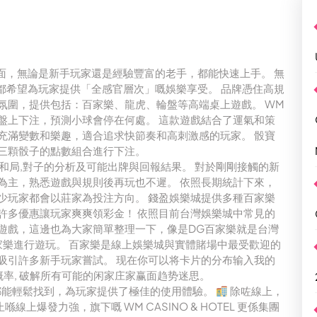
面，無論是新手玩家還是經驗豐富的老手，都能快速上手。 無
都希望為玩家提供「全感官層次」嘅娛樂享受。 品牌憑住高規
氛圍，提供包括：百家樂、龍虎、輪盤等高端桌上遊戲。 WM
盤上下注，預測小球會停在何處。 這款遊戲結合了運氣和策
充滿變數和樂趣，適合追求快節奏和高刺激感的玩家。 骰寶
三顆骰子的點數組合進行下注。
, 和局,對⼦的分析及可能出牌與回報結果。 對於剛剛接觸的新
為主，熟悉遊戲與規則後再玩也不遲。 依照長期統計下來，
少玩家都會以莊家為投注方向。 錢盈娛樂城提供多種百家樂
許多優惠讓玩家爽爽領彩金！ 依照目前台灣娛樂城中常見的
遊戲，這邊也為大家簡單整理一下，像是DG百家樂就是台灣
家樂進行遊玩。 百家樂是線上娛樂城與實體賭場中最受歡迎的
吸引許多新手玩家嘗試。 现在你可以将卡⽚的分布输⼊我的
局的概率, 破解所有可能的闲家庄家赢⾯趋势迷思。
都能輕鬆找到，為玩家提供了極佳的使用體驗​。
除咗線上，
爆發力強，旗下嘅 WM CASINO & HOTEL 更係集團