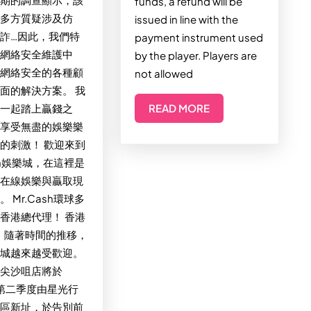
funds, a refund will be
被多方質疑涉及仿
Jili
issued in line with the
詐…因此，我們特
payment instrument used
Slots
了網絡安全維護中
by the player. Players are
Super
對網絡安全的各種顧
not allowed
面的解決方案。 我
Ace
READ
您一起踏上贏錢之
READ MORE
Offical
MORE
情享受無盡的娛樂樂
Casino
的刺激！ 歡迎來到
ash娛樂城，在這裡是
Online
的在線娛樂與贏取現
 Mr.Cash環球多
香港總代理！ 香港
。 隨著時間的推移，
樂城越來越受歡迎。
活尖沙咀店將於
年第二季度由星光行
同區新址，於告別前