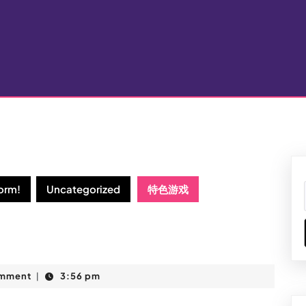
orm!
Uncategorized
特色游戏
86
mment
3:56 pm
|