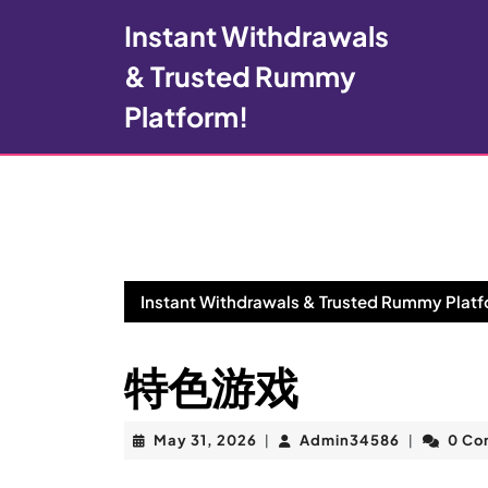
Skip
Instant Withdrawals
to
content
& Trusted Rummy
Skip
to
Platform!
content
Instant Withdrawals & Trusted Rummy Platf
特色游戏
May
Admin345
May 31, 2026
Admin34586
0 Co
|
|
31,
2026