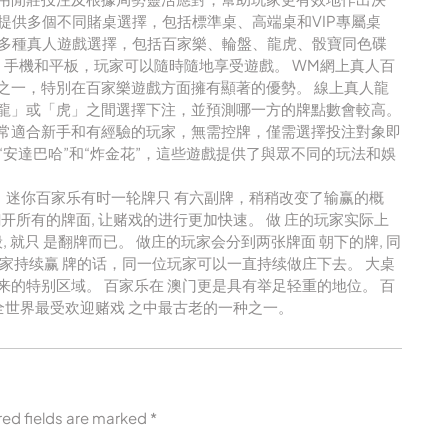
提供多個不同賭桌選擇，包括標準桌、高端桌和VIP專屬桌
供多種真人遊戲選擇，包括百家樂、輪盤、龍虎、骰寶同色碟
、手機和平板，玩家可以隨時隨地享受遊戲。 WM網上真人百
之一，特別在百家樂遊戲方面擁有顯著的優勢。 線上真人龍
龍」或「虎」之間選擇下注，並預測哪一方的牌點數會較高。
常適合新手和有經驗的玩家，無需控牌，僅需選擇投注對象即
“安達巴哈”和“炸金花”，這些遊戲提供了與眾不同的玩法和娛
。 迷你百家乐有时⼀轮牌只 有六副牌，稍稍改变了输赢的概
责翻开所有的牌⾯, 让赌戏的进⾏更加快速。 做 庄的玩家实际上
 就只 是翻牌⽽已。 做庄的玩家会分到两张牌⾯ 朝下的牌, 同
家持续赢 牌的话，同⼀位玩家可以⼀直持续做庄下去。 ⼤桌
的特别区域。 百家乐在 澳⻔更是具有举⾜轻重的地位。 百
co, 是全世界最受欢迎赌戏 之中最古⽼的⼀种之⼀。
red fields are marked
*