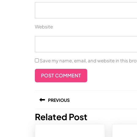
Website
Save my name, email, and website in this bro
Post
PREVIOUS
navigation
Related Post
Previous
post: